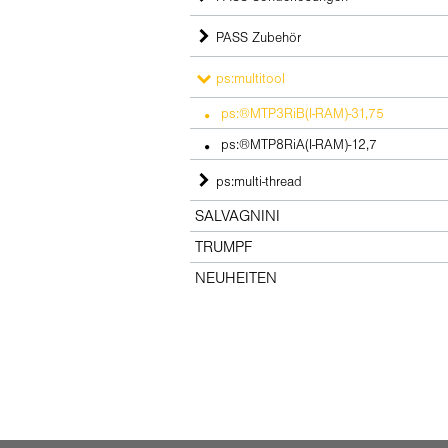
PASS Zubehör
ps:multitool
ps:®MTP3RiB(I-RAM)-31,75
ps:®MTP8RiA(I-RAM)-12,7
ps:multi-thread
SALVAGNINI
TRUMPF
NEUHEITEN