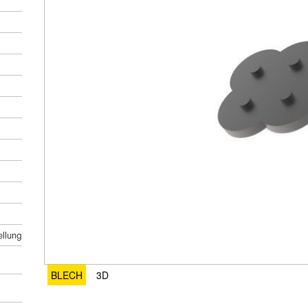
ellung
BLECH
3D