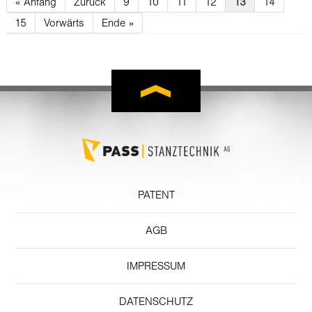
« Anfang
Zurück
9
10
11
12
13
14
15
Vorwärts
Ende »
PATENT
AGB
IMPRESSUM
DATENSCHUTZ